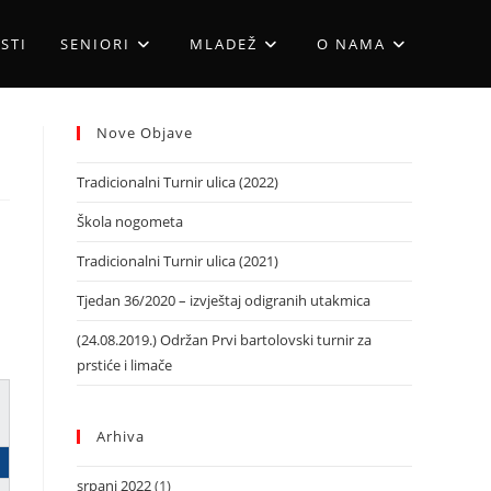
STI
SENIORI
MLADEŽ
O NAMA
Nove Objave
Tradicionalni Turnir ulica (2022)
Škola nogometa
Tradicionalni Turnir ulica (2021)
Tjedan 36/2020 – izvještaj odigranih utakmica
(24.08.2019.) Održan Prvi bartolovski turnir za
prstiće i limače
Arhiva
srpanj 2022
(1)