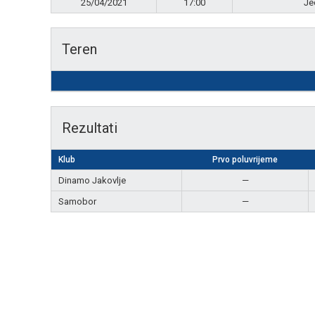
25/04/2021
17:00
Je
Teren
Rezultati
Klub
Prvo poluvrijeme
Dinamo Jakovlje
—
Samobor
—