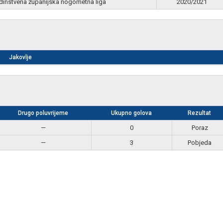
dinstvena županijska nogometna liga
2020/2021
Jakovlje
Drugo poluvrijeme
Ukupno golova
Rezultat
—
0
Poraz
—
3
Pobjeda