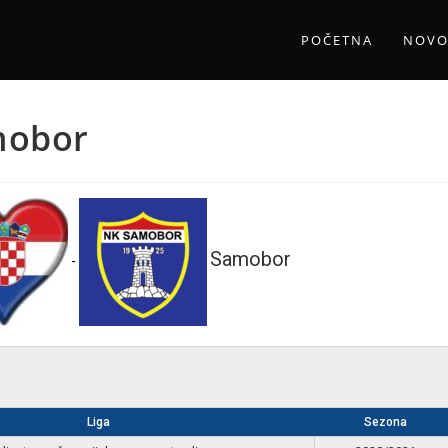
POČETNA
NOVO
mobor
Samobor
-
Liga
Sezona