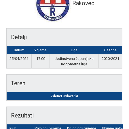
Rakovec
Detalji
Datum
Vrijeme
Liga
Sezona
25/04/2021
17:00
Jedinstvena županijska
2020/2021
nogometna liga
Teren
Zdenci Brdovečki
Rezultati
Klub
Prvo poluvrijeme
Drugo poluvrijeme
Ukupno golova