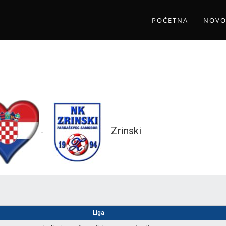
POČETNA
NOVO
Zrinski
-
Liga