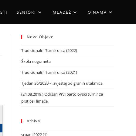
STI
SENIORI
MLADEŽ
O NAMA
Nove Objave
Tradicionalni Turnir ulica (2022)
Škola nogometa
Tradicionalni Turnir ulica (2021)
Tjedan 36/2020 – izvještaj odigranih utakmica
(24.08.2019.) Održan Prvi bartolovski turnir za
prstiće i limače
Arhiva
srpanj 2022
(1)