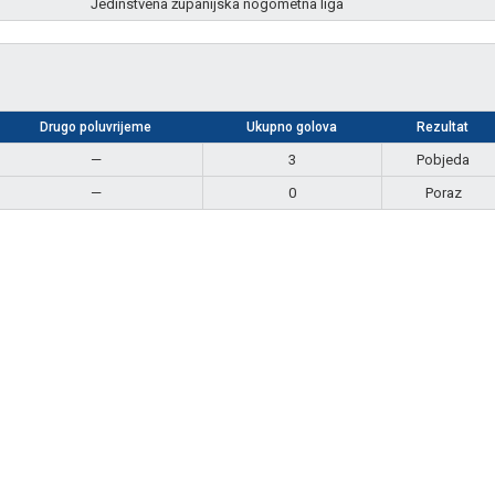
Jedinstvena županijska nogometna liga
Drugo poluvrijeme
Ukupno golova
Rezultat
—
3
Pobjeda
—
0
Poraz