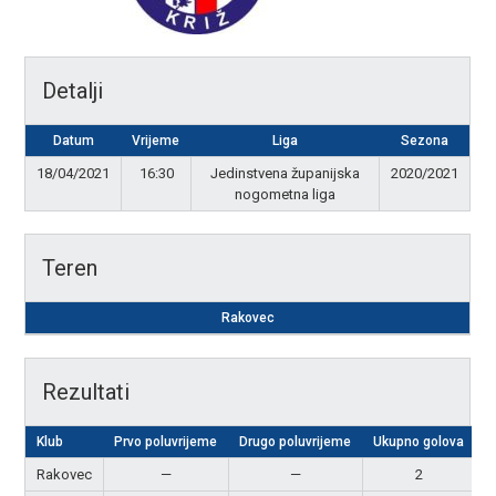
Detalji
Datum
Vrijeme
Liga
Sezona
18/04/2021
16:30
Jedinstvena županijska
2020/2021
nogometna liga
Teren
Rakovec
Rezultati
Klub
Prvo poluvrijeme
Drugo poluvrijeme
Ukupno golova
Rakovec
—
—
2
N