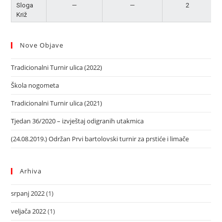
Sloga
—
—
2
N
Križ
Nove Objave
Tradicionalni Turnir ulica (2022)
Škola nogometa
Tradicionalni Turnir ulica (2021)
Tjedan 36/2020 – izvještaj odigranih utakmica
(24.08.2019.) Održan Prvi bartolovski turnir za prstiće i limače
Arhiva
srpanj 2022
(1)
veljača 2022
(1)