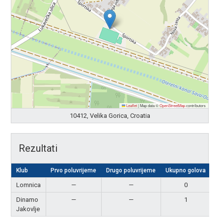
Leaflet
|
Map data ©
OpenStreetMap
contributors
10412, Velika Gorica, Croatia
Rezultati
Klub
Prvo poluvrijeme
Drugo poluvrijeme
Ukupno golova
R
Lomnica
—
—
0
Dinamo
—
—
1
P
Jakovlje