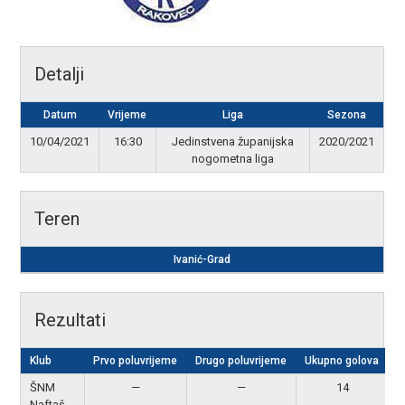
Detalji
Datum
Vrijeme
Liga
Sezona
10/04/2021
16:30
Jedinstvena županijska
2020/2021
nogometna liga
Teren
Ivanić-Grad
Rezultati
Klub
Prvo poluvrijeme
Drugo poluvrijeme
Ukupno golova
R
ŠNM
—
—
14
P
Naftaš