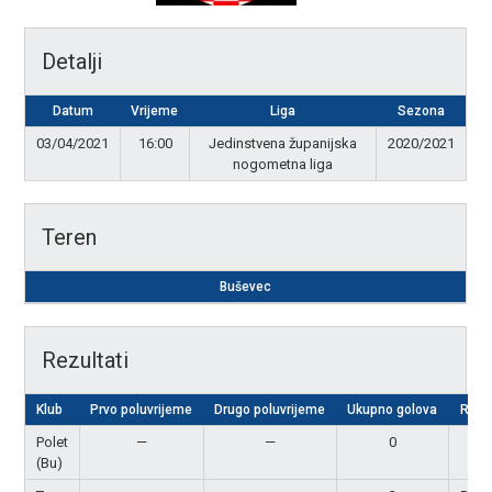
Detalji
Datum
Vrijeme
Liga
Sezona
03/04/2021
16:00
Jedinstvena županijska
2020/2021
nogometna liga
Teren
Buševec
Rezultati
Klub
Prvo poluvrijeme
Drugo poluvrijeme
Ukupno golova
Rezu
Polet
—
—
0
Por
(Bu)