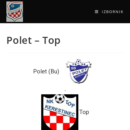
IZBORNIK
Polet – Top
Polet (Bu)
-
Top