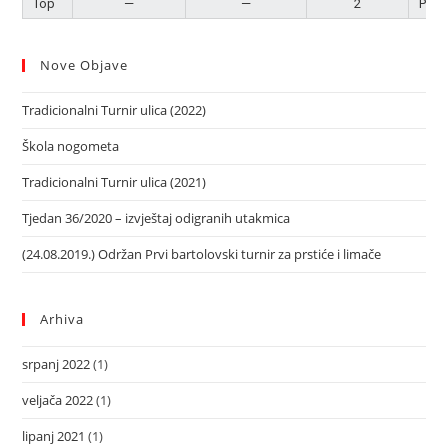
Top
—
—
2
Pobj
Nove Objave
Tradicionalni Turnir ulica (2022)
Škola nogometa
Tradicionalni Turnir ulica (2021)
Tjedan 36/2020 – izvještaj odigranih utakmica
(24.08.2019.) Održan Prvi bartolovski turnir za prstiće i limače
Arhiva
srpanj 2022
(1)
veljača 2022
(1)
lipanj 2021
(1)