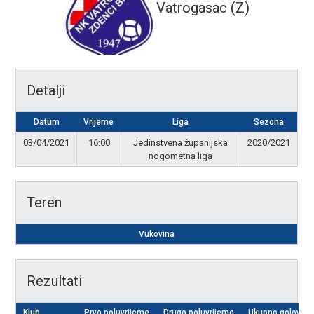
Vatrogasac (Z)
Detalji
Datum
Vrijeme
Liga
Sezona
03/04/2021
16:00
Jedinstvena županijska
2020/2021
nogometna liga
Teren
Vukovina
Rezultati
Klub
Prvo poluvrijeme
Drugo poluvrijeme
Ukupno golova