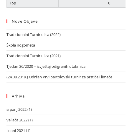
Top
—
—
0
P
Nove Objave
Tradicionalni Turnir ulica (2022)
Škola nogometa
Tradicionalni Turnir ulica (2021)
Tjedan 36/2020 – izvještaj odigranih utakmica
(24.08.2019.) Održan Prvi bartolovski turnir za prstiće i limače
Arhiva
srpanj 2022
(1)
veljača 2022
(1)
lipanj 2021
(1)