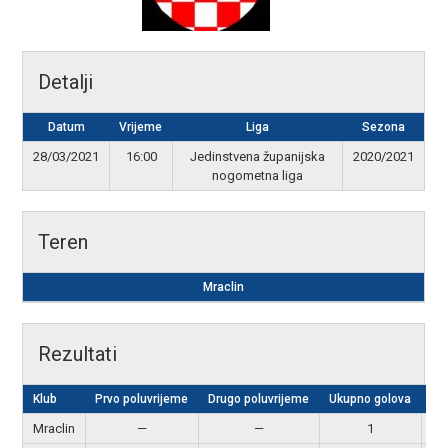
Detalji
Datum
Vrijeme
Liga
Sezona
28/03/2021
16:00
Jedinstvena županijska
2020/2021
nogometna liga
Teren
Mraclin
Rezultati
Klub
Prvo poluvrijeme
Drugo poluvrijeme
Ukupno golova
Re
Mraclin
—
—
1
Po