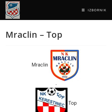
IZBORNIK
Mraclin – Top
Mraclin
-
Top