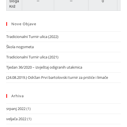
Sloga
—
—
0
Po
Križ
Nove Objave
Tradicionalni Turnir ulica (2022)
Škola nogometa
Tradicionalni Turnir ulica (2021)
Tjedan 36/2020 – izvještaj odigranih utakmica
(24.08.2019.) Održan Prvi bartolovski turnir za prstiće i limače
Arhiva
srpanj 2022
(1)
veljača 2022
(1)