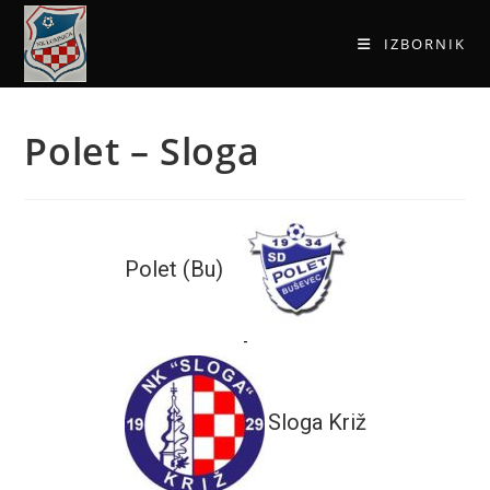
IZBORNIK
Polet – Sloga
Polet (Bu)
-
Sloga Križ