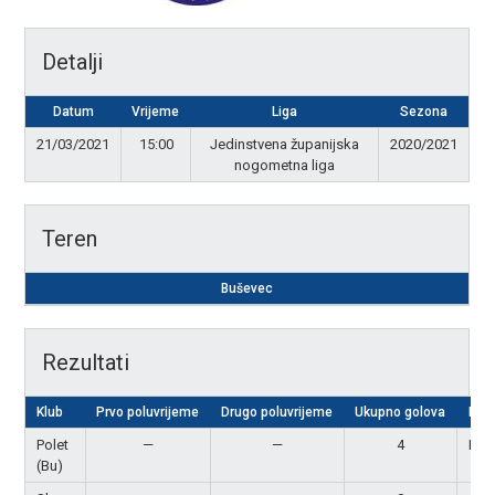
Detalji
Datum
Vrijeme
Liga
Sezona
21/03/2021
15:00
Jedinstvena županijska
2020/2021
nogometna liga
Teren
Buševec
Rezultati
Klub
Prvo poluvrijeme
Drugo poluvrijeme
Ukupno golova
Rezu
Polet
—
—
4
Pob
(Bu)