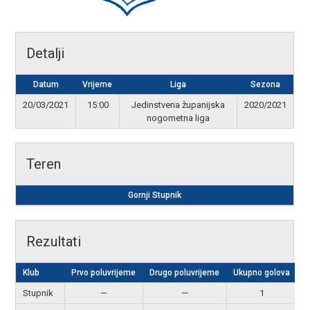
Detalji
Datum
Vrijeme
Liga
Sezona
20/03/2021
15:00
Jedinstvena županijska
2020/2021
nogometna liga
Teren
Gornji Stupnik
Rezultati
Klub
Prvo poluvrijeme
Drugo poluvrijeme
Ukupno golova
R
Stupnik
—
—
1
P