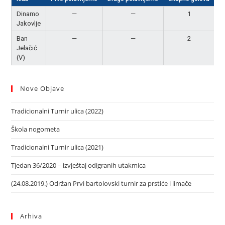
Dinamo
—
—
1
Jakovlje
Ban
—
—
2
P
Jelačić
(V)
Nove Objave
Tradicionalni Turnir ulica (2022)
Škola nogometa
Tradicionalni Turnir ulica (2021)
Tjedan 36/2020 – izvještaj odigranih utakmica
(24.08.2019.) Održan Prvi bartolovski turnir za prstiće i limače
Arhiva