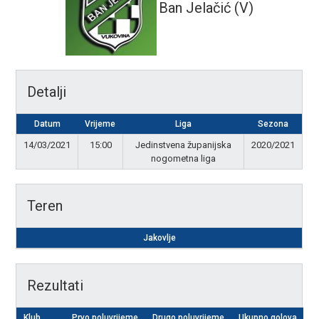
Ban Jelačić (V)
Detalji
Datum
Vrijeme
Liga
Sezona
14/03/2021
15:00
Jedinstvena županijska
2020/2021
nogometna liga
Teren
Jakovlje
Rezultati
Klub
Prvo poluvrijeme
Drugo poluvrijeme
Ukupno golova
R