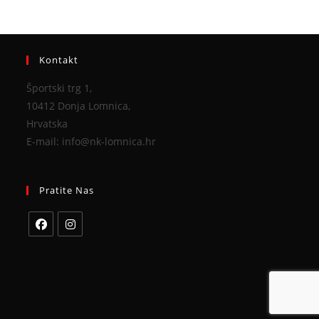
Kontakt
Športski trg 1,
10412 Donja Lomnica,
Hrvatska
E-mail: info@nk-lomnica.hr
Pratite Nas