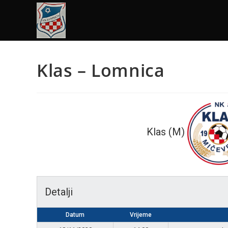
Klas – Lomnica
Klas (M)
Detalji
Datum
Vrijeme