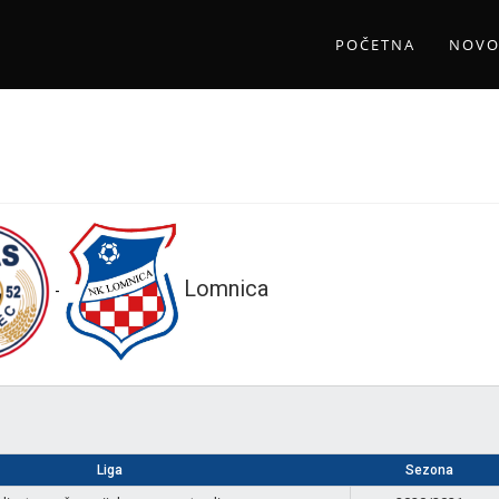
POČETNA
NOVO
Lomnica
-
Liga
Sezona