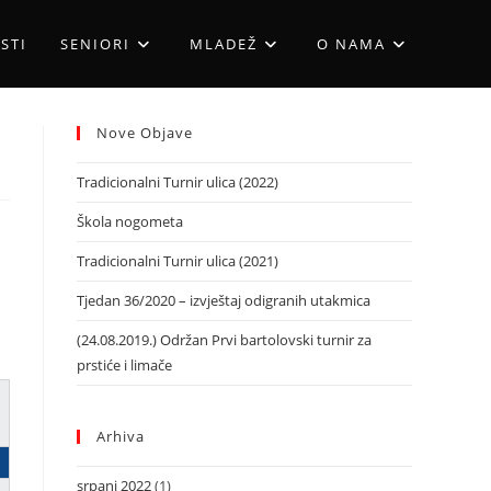
STI
SENIORI
MLADEŽ
O NAMA
Nove Objave
Tradicionalni Turnir ulica (2022)
Škola nogometa
Tradicionalni Turnir ulica (2021)
Tjedan 36/2020 – izvještaj odigranih utakmica
(24.08.2019.) Održan Prvi bartolovski turnir za
prstiće i limače
Arhiva
srpanj 2022
(1)