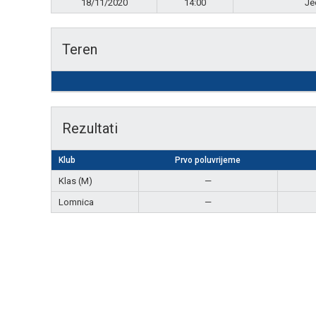
18/11/2020
14:00
Je
Teren
Rezultati
Klub
Prvo poluvrijeme
Klas (M)
—
Lomnica
—