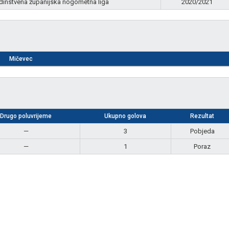
dinstvena županijska nogometna liga
2020/2021
Mičevec
Drugo poluvrijeme
Ukupno golova
Rezultat
—
3
Pobjeda
—
1
Poraz