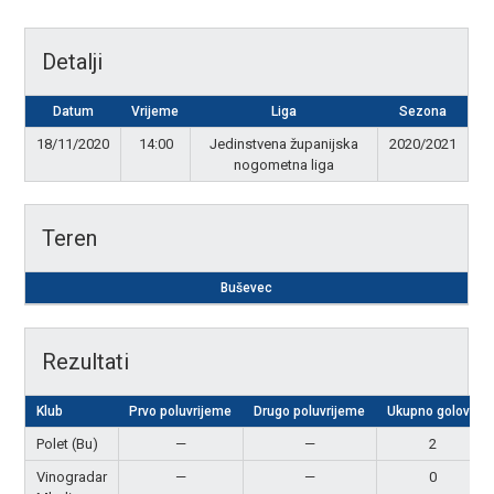
Detalji
Datum
Vrijeme
Liga
Sezona
18/11/2020
14:00
Jedinstvena županijska
2020/2021
nogometna liga
Teren
Buševec
Rezultati
Klub
Prvo poluvrijeme
Drugo poluvrijeme
Ukupno golova
Polet (Bu)
—
—
2
Vinogradar
—
—
0