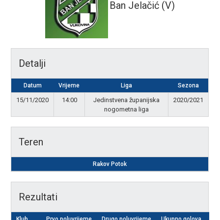
Ban Jelačić (V)
Detalji
Datum
Vrijeme
Liga
Sezona
15/11/2020
14:00
Jedinstvena županijska
2020/2021
nogometna liga
Teren
Rakov Potok
Rezultati
Klub
Prvo poluvrijeme
Drugo poluvrijeme
Ukupno golova
Re