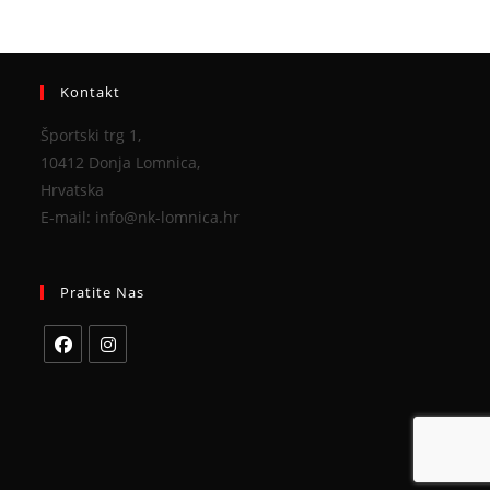
Kontakt
Športski trg 1,
10412 Donja Lomnica,
Hrvatska
E-mail: info@nk-lomnica.hr
Pratite Nas