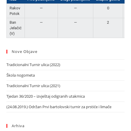
Rakov
—
—
0
P
Potok
Ban
—
—
2
Po
Jelačić
(V)
Nove Objave
Tradicionalni Turnir ulica (2022)
Škola nogometa
Tradicionalni Turnir ulica (2021)
Tjedan 36/2020 – izvještaj odigranih utakmica
(24.08.2019.) Održan Prvi bartolovski turnir za prstiće i limače
Arhiva