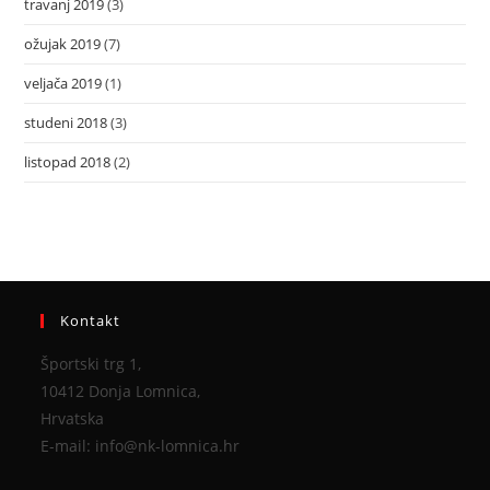
travanj 2019
(3)
ožujak 2019
(7)
veljača 2019
(1)
studeni 2018
(3)
listopad 2018
(2)
Kontakt
Športski trg 1,
10412 Donja Lomnica,
Hrvatska
E-mail: info@nk-lomnica.hr