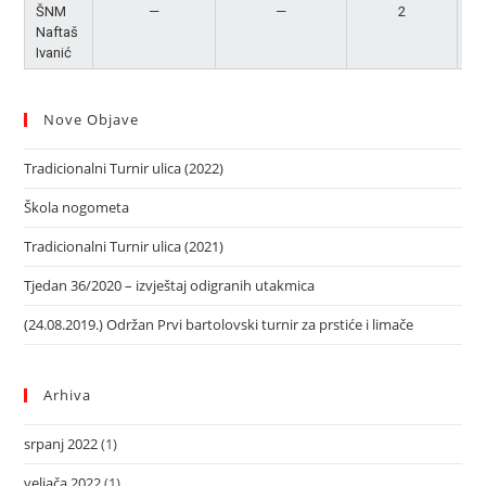
ŠNM
—
—
2
P
Naftaš
Ivanić
Nove Objave
Tradicionalni Turnir ulica (2022)
Škola nogometa
Tradicionalni Turnir ulica (2021)
Tjedan 36/2020 – izvještaj odigranih utakmica
(24.08.2019.) Održan Prvi bartolovski turnir za prstiće i limače
Arhiva
srpanj 2022
(1)
veljača 2022
(1)