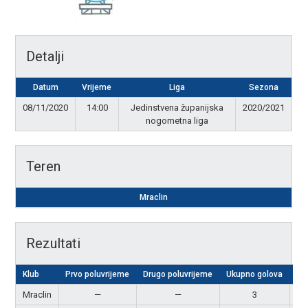
Detalji
Datum
Vrijeme
Liga
Sezona
08/11/2020
14:00
Jedinstvena županijska
2020/2021
nogometna liga
Teren
Mraclin
Rezultati
Klub
Prvo poluvrijeme
Drugo poluvrijeme
Ukupno golova
Re
Mraclin
—
—
3
Po