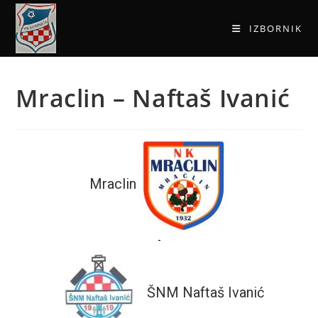
IZBORNIK
Mraclin – Naftaš Ivanić
Mraclin
-
ŠNM Naftaš Ivanić