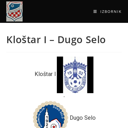
IZBORNIK
Kloštar I – Dugo Selo
Kloštar I
-
Dugo Selo