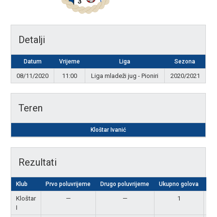
Detalji
Datum
Vrijeme
Liga
Sezona
08/11/2020
11:00
Liga mladeži jug - Pioniri
2020/2021
Teren
Kloštar Ivanić
Rezultati
Klub
Prvo poluvrijeme
Drugo poluvrijeme
Ukupno golova
Re
Kloštar
—
—
1
P
I