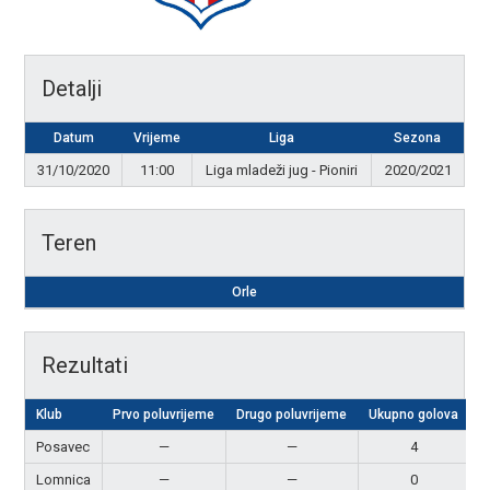
Detalji
Datum
Vrijeme
Liga
Sezona
31/10/2020
11:00
Liga mladeži jug - Pioniri
2020/2021
Teren
Orle
Rezultati
Klub
Prvo poluvrijeme
Drugo poluvrijeme
Ukupno golova
R
Posavec
—
—
4
P
Lomnica
—
—
0