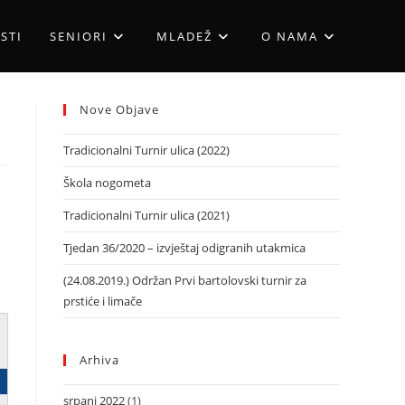
STI
SENIORI
MLADEŽ
O NAMA
Nove Objave
Tradicionalni Turnir ulica (2022)
Škola nogometa
Tradicionalni Turnir ulica (2021)
Tjedan 36/2020 – izvještaj odigranih utakmica
(24.08.2019.) Održan Prvi bartolovski turnir za
prstiće i limače
Arhiva
srpanj 2022
(1)