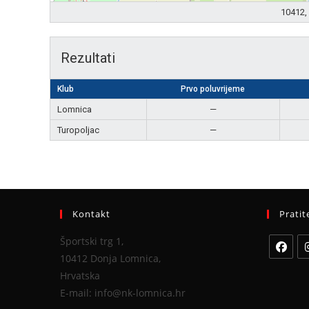
10412, 
Rezultati
Klub
Prvo poluvrijeme
Lomnica
—
Turopoljac
—
Kontakt
Pratit
Športski trg 1,
10412 Donja Lomnica,
Hrvatska
E-mail: info@nk-lomnica.hr