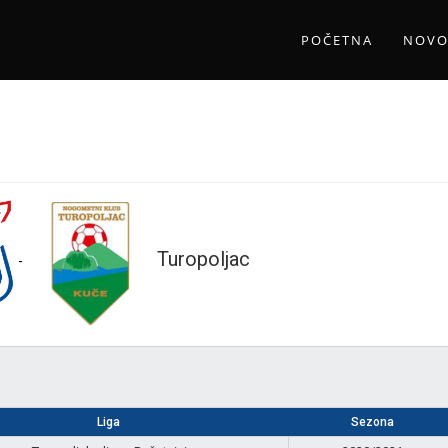
POČETNA
NOVO
Turopoljac
-
Liga
Sezona