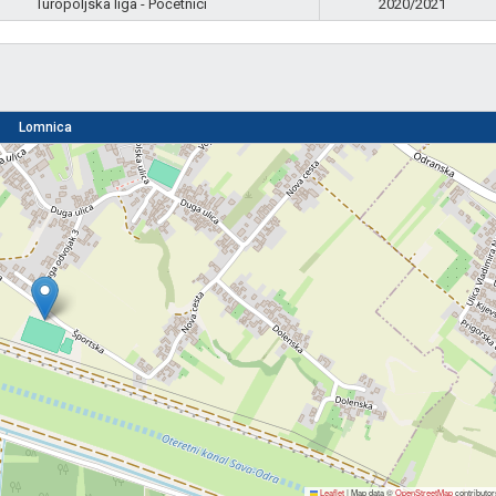
Turopoljska liga - Početnici
2020/2021
Lomnica
Leaflet
|
Map data ©
OpenStreetMap
contributor