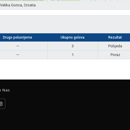
Velika Gorica, Croatia
Drugo poluvrijeme
Ukupno golova
Rezultat
—
3
Pobjeda
—
1
Poraz
e Nas