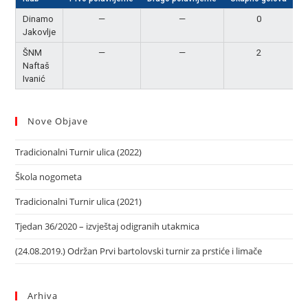
Dinamo
—
—
0
Jakovlje
ŠNM
—
—
2
P
Naftaš
Ivanić
Nove Objave
Tradicionalni Turnir ulica (2022)
Škola nogometa
Tradicionalni Turnir ulica (2021)
Tjedan 36/2020 – izvještaj odigranih utakmica
(24.08.2019.) Održan Prvi bartolovski turnir za prstiće i limače
Arhiva