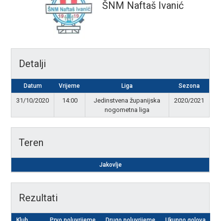
ŠNM Naftaš Ivanić
Detalji
Datum
Vrijeme
Liga
Sezona
31/10/2020
14:00
Jedinstvena županijska
2020/2021
nogometna liga
Teren
Jakovlje
Rezultati
Klub
Prvo poluvrijeme
Drugo poluvrijeme
Ukupno golova
R