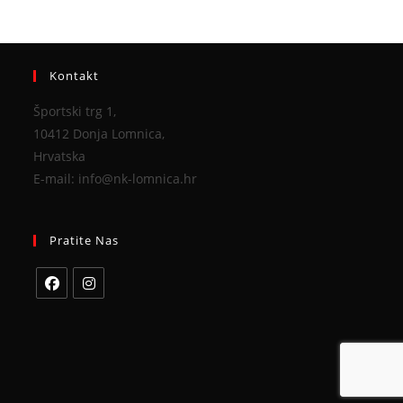
Kontakt
Športski trg 1,
10412 Donja Lomnica,
Hrvatska
E-mail: info@nk-lomnica.hr
Pratite Nas