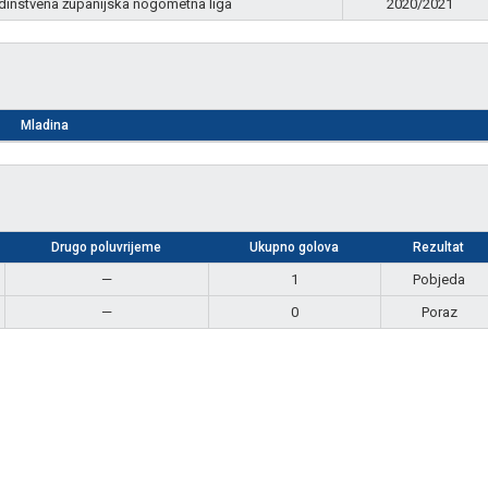
dinstvena županijska nogometna liga
2020/2021
Mladina
Drugo poluvrijeme
Ukupno golova
Rezultat
—
1
Pobjeda
—
0
Poraz