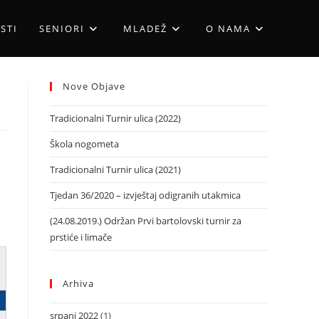
STI
SENIORI
MLADEŽ
O NAMA
Nove Objave
Tradicionalni Turnir ulica (2022)
Škola nogometa
Tradicionalni Turnir ulica (2021)
Tjedan 36/2020 – izvještaj odigranih utakmica
(24.08.2019.) Održan Prvi bartolovski turnir za
prstiće i limače
Arhiva
srpanj 2022
(1)