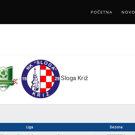
POČETNA
NOVO
Sloga Križ
-
Liga
Sezona