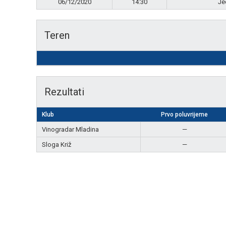
06/12/2020
14:30
Je
Teren
Rezultati
Klub
Prvo poluvrijeme
Vinogradar Mladina
—
Sloga Križ
—