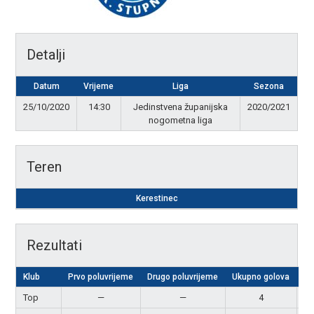
Detalji
Datum
Vrijeme
Liga
Sezona
25/10/2020
14:30
Jedinstvena županijska
2020/2021
nogometna liga
Teren
Kerestinec
Rezultati
Klub
Prvo poluvrijeme
Drugo poluvrijeme
Ukupno golova
Re
Top
—
—
4
P