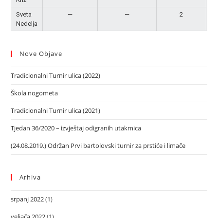
Sveta
—
—
2
P
Nedelja
Nove Objave
Tradicionalni Turnir ulica (2022)
Škola nogometa
Tradicionalni Turnir ulica (2021)
Tjedan 36/2020 – izvještaj odigranih utakmica
(24.08.2019.) Održan Prvi bartolovski turnir za prstiće i limače
Arhiva
srpanj 2022
(1)
veljača 2022
(1)