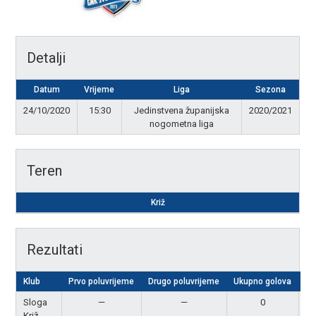
Detalji
Datum
Vrijeme
Liga
Sezona
24/10/2020
15:30
Jedinstvena županijska
2020/2021
nogometna liga
Teren
Križ
Rezultati
Klub
Prvo poluvrijeme
Drugo poluvrijeme
Ukupno golova
Re
Sloga
—
—
0
Križ