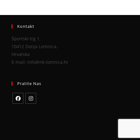
Kontakt
Športski trg 1,
10412 Donja Lomnica,
Hrvatska
E-mail: info@nk-lomnica.hr
Pratite Nas