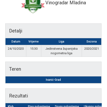
Vinogradar Mladina
Detalji
Datum
Vrijeme
Liga
Sezona
24/10/2020
15:30
Jedinstvena županijska
2020/2021
nogometna liga
Teren
Ivanić-Grad
Rezultati
Klub
Prvo poluvrijeme
Drugo poluvrijeme
Ukupno golova