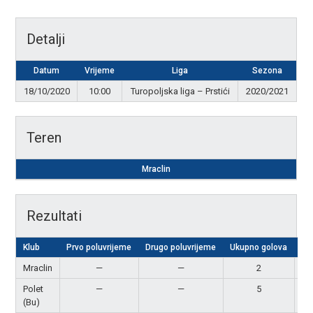
Detalji
Datum
Vrijeme
Liga
Sezona
18/10/2020
10:00
Turopoljska liga – Prstići
2020/2021
Teren
Mraclin
Rezultati
Klub
Prvo poluvrijeme
Drugo poluvrijeme
Ukupno golova
Re
Mraclin
—
—
2
P
Polet
—
—
5
Po
(Bu)