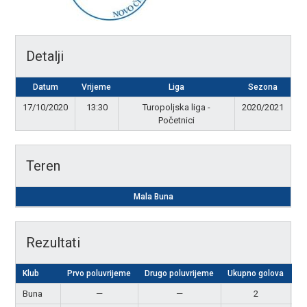
Detalji
Datum
Vrijeme
Liga
Sezona
17/10/2020
13:30
Turopoljska liga -
2020/2021
Početnici
Teren
Mala Buna
Rezultati
Klub
Prvo poluvrijeme
Drugo poluvrijeme
Ukupno golova
R
Buna
—
—
2
N