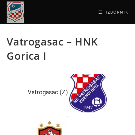
IZBORNIK
Vatrogasac – HNK
Gorica I
Vatrogasac (Z)
-