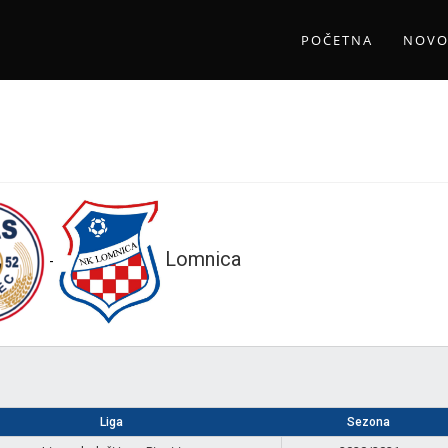
POČETNA
NOVO
Lomnica
-
Liga
Sezona