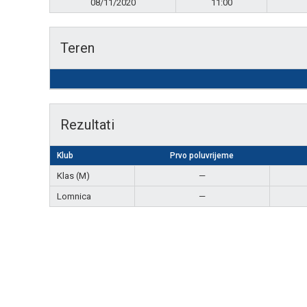
08/11/2020
11:00
Teren
Rezultati
Klub
Prvo poluvrijeme
Klas (M)
—
Lomnica
—