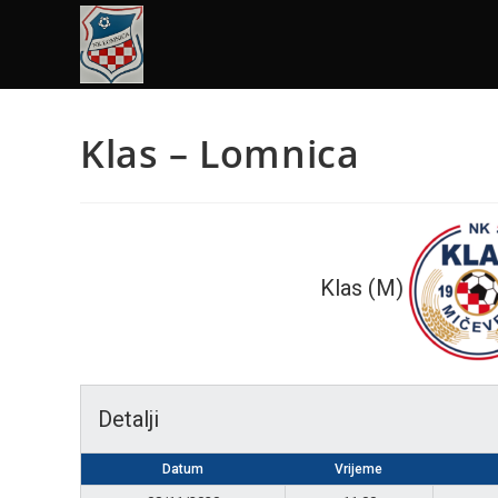
Klas – Lomnica
Klas (M)
Detalji
Datum
Vrijeme