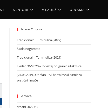
STI
SENIORI
MLADEŽ
O NAMA
Nove Objave
Tradicionalni Turnir ulica (2022)
Škola nogometa
Tradicionalni Turnir ulica (2021)
Tjedan 36/2020 – izvještaj odigranih utakmica
(24.08.2019.) Održan Prvi bartolovski turnir za
prstiće i limače
Arhiva
srpanj 2022
(1)