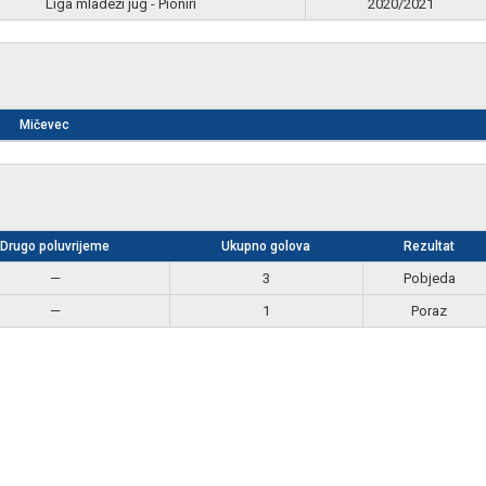
Liga mladeži jug - Pioniri
2020/2021
Mičevec
Drugo poluvrijeme
Ukupno golova
Rezultat
—
3
Pobjeda
—
1
Poraz