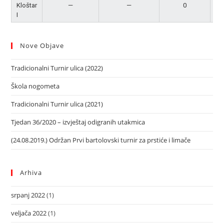
Kloštar
—
—
0
P
I
Nove Objave
Tradicionalni Turnir ulica (2022)
Škola nogometa
Tradicionalni Turnir ulica (2021)
Tjedan 36/2020 – izvještaj odigranih utakmica
(24.08.2019.) Održan Prvi bartolovski turnir za prstiće i limače
Arhiva
srpanj 2022
(1)
veljača 2022
(1)