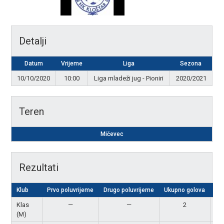
Detalji
Datum
Vrijeme
Liga
Sezona
10/10/2020
10:00
Liga mladeži jug - Pioniri
2020/2021
Teren
Mičevec
Rezultati
Klub
Prvo poluvrijeme
Drugo poluvrijeme
Ukupno golova
Re
Klas
—
—
2
Po
(M)