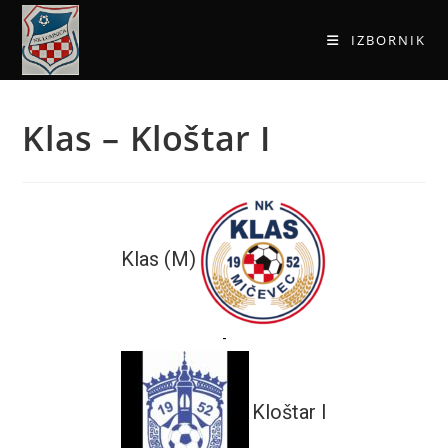
IZBORNIK
Klas – Kloštar I
Klas (M)
-
Kloštar I