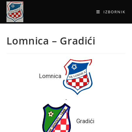
IZBORNIK
Lomnica – Gradići
Lomnica
-
Gradići