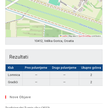
Leaflet
|
Map data ©
OpenStreetMap
contributors
10412, Velika Gorica, Croatia
Rezultati
Klub
Prvo poluvrijeme
Drugo poluvrijeme
Ukupno golova
Lomnica
—
—
2
N
Gradići
—
—
2
N
Nove Objave
Tradicionalni Turnir ulica (2022)