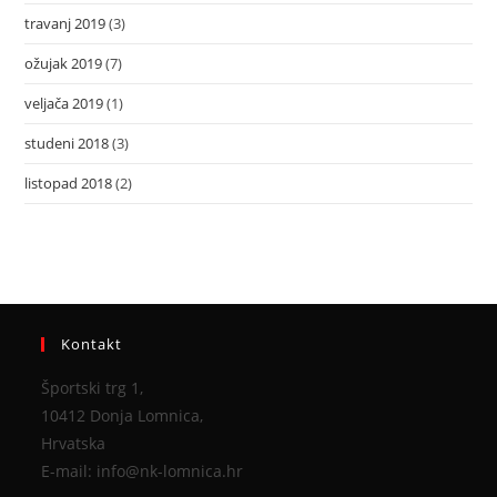
travanj 2019
(3)
ožujak 2019
(7)
veljača 2019
(1)
studeni 2018
(3)
listopad 2018
(2)
Kontakt
Športski trg 1,
10412 Donja Lomnica,
Hrvatska
E-mail: info@nk-lomnica.hr