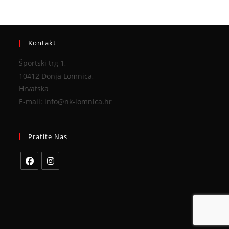
Kontakt
Športski trg 1,
10412 Donja Lomnica,
Hrvatska
E-mail: info@nk-lomnica.hr
Pratite Nas