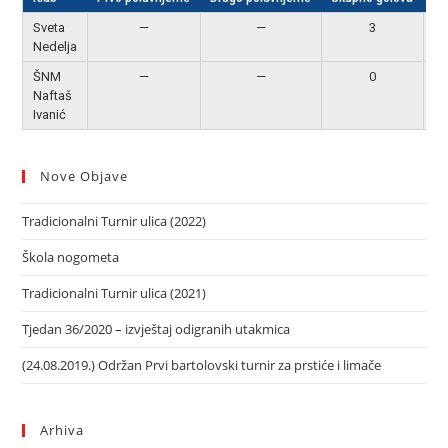
Sveta
—
—
3
P
Nedelja
ŠNM
—
—
0
Naftaš
Ivanić
Nove Objave
Tradicionalni Turnir ulica (2022)
Škola nogometa
Tradicionalni Turnir ulica (2021)
Tjedan 36/2020 – izvještaj odigranih utakmica
(24.08.2019.) Održan Prvi bartolovski turnir za prstiće i limače
Arhiva