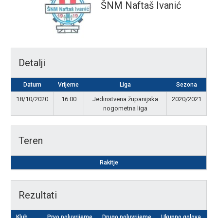
ŠNM Naftaš Ivanić
Detalji
Datum
Vrijeme
Liga
Sezona
18/10/2020
16:00
Jedinstvena županijska
2020/2021
nogometna liga
Teren
Rakitje
Rezultati
Klub
Prvo poluvrijeme
Drugo poluvrijeme
Ukupno golova
Re