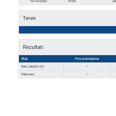
10/10/2020
16:00
Je
Teren
Rezultati
Klub
Prvo poluvrijeme
Ban Jelačić (V)
—
Rakovec
—