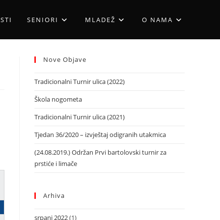
STI
SENIORI
MLADEŽ
O NAMA
Nove Objave
Tradicionalni Turnir ulica (2022)
Škola nogometa
Tradicionalni Turnir ulica (2021)
Tjedan 36/2020 – izvještaj odigranih utakmica
(24.08.2019.) Održan Prvi bartolovski turnir za
prstiće i limače
Arhiva
srpanj 2022
(1)