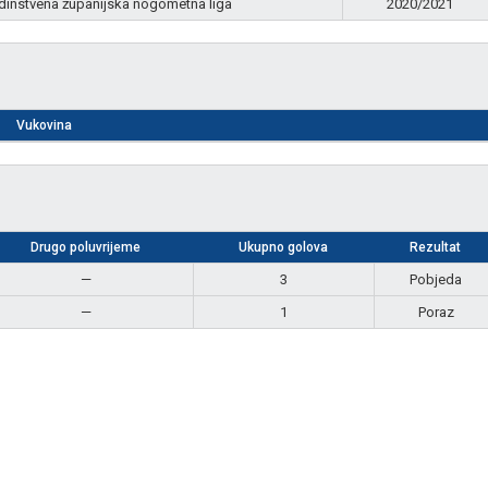
dinstvena županijska nogometna liga
2020/2021
Vukovina
Drugo poluvrijeme
Ukupno golova
Rezultat
—
3
Pobjeda
—
1
Poraz