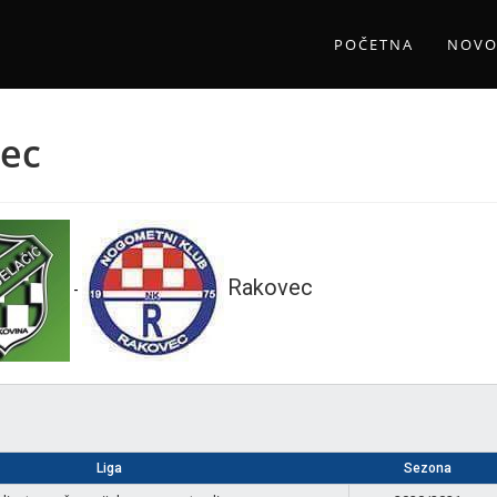
POČETNA
NOVO
vec
Rakovec
-
Liga
Sezona