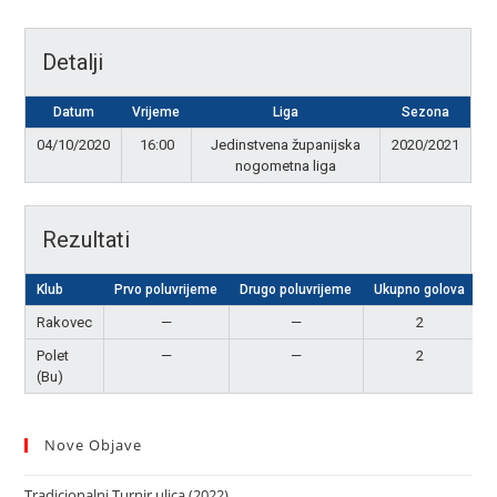
Detalji
Datum
Vrijeme
Liga
Sezona
04/10/2020
16:00
Jedinstvena županijska
2020/2021
nogometna liga
Rezultati
Klub
Prvo poluvrijeme
Drugo poluvrijeme
Ukupno golova
Rakovec
—
—
2
N
Polet
—
—
2
N
(Bu)
Nove Objave
Tradicionalni Turnir ulica (2022)