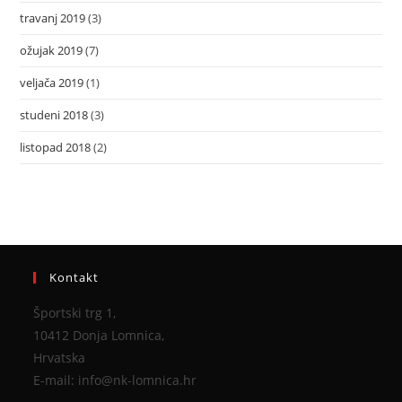
travanj 2019
(3)
ožujak 2019
(7)
veljača 2019
(1)
studeni 2018
(3)
listopad 2018
(2)
Kontakt
Športski trg 1,
10412 Donja Lomnica,
Hrvatska
E-mail: info@nk-lomnica.hr