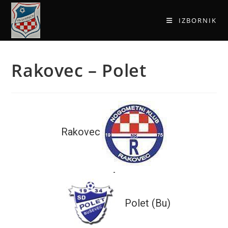
IZBORNIK
Rakovec – Polet
Rakovec
-
Polet (Bu)