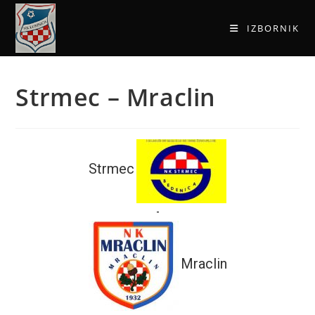
IZBORNIK
Strmec – Mraclin
Strmec
-
Mraclin