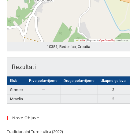
Leaflet
|
Map data ©
OpenStreetMap
contributors
10381, Bedenica, Croatia
Rezultati
Klub
Prvo poluvrijeme
Drugo poluvrijeme
Ukupno golova
Re
Strmec
—
—
3
Po
Mraclin
—
—
2
P
Nove Objave
Tradicionalni Turnir ulica (2022)