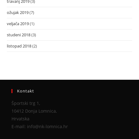
travanj 2019
(3)
ožujak 2019
(7)
veljača 2019
(1)
studeni 2018
(3)
listopad 2018
(2)
Kontakt
Športski trg 1,
10412 Donja Lomnica,
Hrvatska
E-mail: info@nk-lomnica.hr