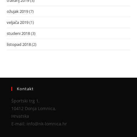
travanj 2019
(3)
ožujak 2019
(7)
veljača 2019
(1)
studeni 2018
(3)
listopad 2018
(2)
Kontakt
Športski trg 1,
10412 Donja Lomnica,
Hrvatska
E-mail: info@nk-lomnica.hr