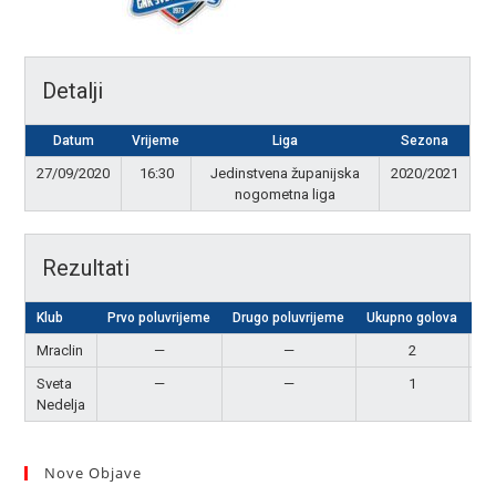
Detalji
Datum
Vrijeme
Liga
Sezona
27/09/2020
16:30
Jedinstvena županijska
2020/2021
nogometna liga
Rezultati
Klub
Prvo poluvrijeme
Drugo poluvrijeme
Ukupno golova
Re
Mraclin
—
—
2
P
Sveta
—
—
1
Nedelja
Nove Objave