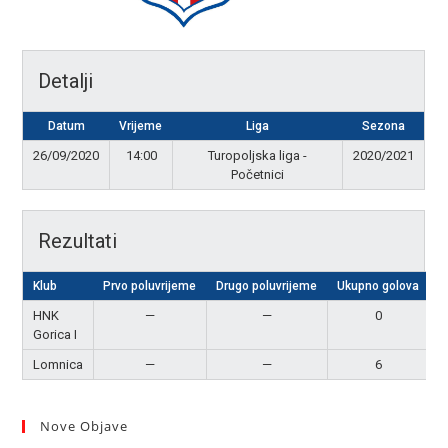
Detalji
Datum
Vrijeme
Liga
Sezona
26/09/2020
14:00
Turopoljska liga -
2020/2021
Početnici
Rezultati
Klub
Prvo poluvrijeme
Drugo poluvrijeme
Ukupno golova
R
HNK
—
—
0
Gorica I
Lomnica
—
—
6
P
Nove Objave