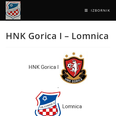
IZBORNIK
HNK Gorica I – Lomnica
HNK Gorica I
-
Lomnica