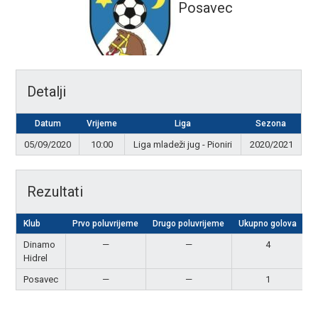
Posavec
Detalji
Datum
Vrijeme
Liga
Sezona
05/09/2020
10:00
Liga mladeži jug - Pioniri
2020/2021
Rezultati
Klub
Prvo poluvrijeme
Drugo poluvrijeme
Ukupno golova
R
Dinamo
—
—
4
P
Hidrel
Posavec
—
—
1