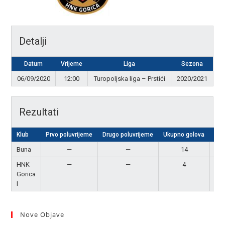
Detalji
Datum
Vrijeme
Liga
Sezona
06/09/2020
12:00
Turopoljska liga – Prstići
2020/2021
Rezultati
Klub
Prvo poluvrijeme
Drugo poluvrijeme
Ukupno golova
Rez
Buna
—
—
14
Po
HNK
—
—
4
P
Gorica
I
Nove Objave