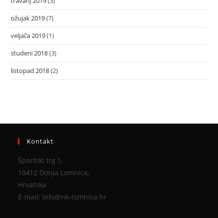
travanj 2019
(3)
ožujak 2019
(7)
veljača 2019
(1)
studeni 2018
(3)
listopad 2018
(2)
Kontakt
Športski trg 1,
10412 Donja Lomnica,
Hrvatska
E-mail: info@nk-lomnica.hr