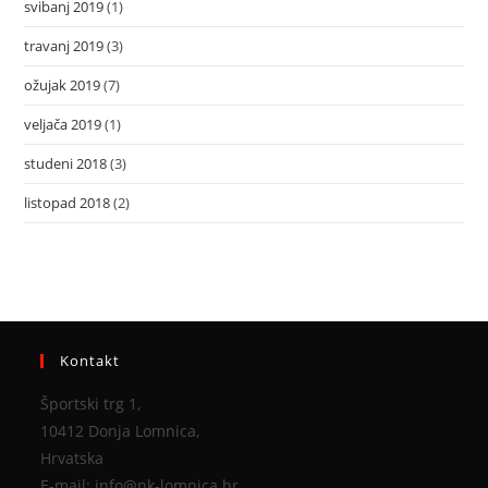
svibanj 2019
(1)
travanj 2019
(3)
ožujak 2019
(7)
veljača 2019
(1)
studeni 2018
(3)
listopad 2018
(2)
Kontakt
Športski trg 1,
10412 Donja Lomnica,
Hrvatska
E-mail: info@nk-lomnica.hr