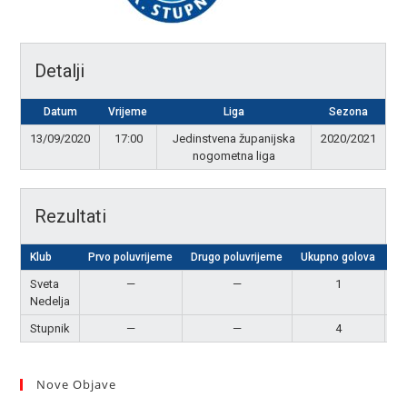
Detalji
Datum
Vrijeme
Liga
Sezona
13/09/2020
17:00
Jedinstvena županijska
2020/2021
nogometna liga
Rezultati
Klub
Prvo poluvrijeme
Drugo poluvrijeme
Ukupno golova
Re
Sveta
—
—
1
Nedelja
Stupnik
—
—
4
P
Nove Objave