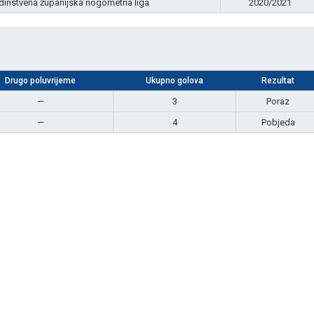
dinstvena županijska nogometna liga
2020/2021
Drugo poluvrijeme
Ukupno golova
Rezultat
—
3
Poraz
—
4
Pobjeda