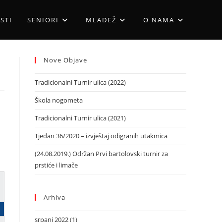
STI
SENIORI
MLADEŽ
O NAMA
Nove Objave
Tradicionalni Turnir ulica (2022)
Škola nogometa
Tradicionalni Turnir ulica (2021)
Tjedan 36/2020 – izvještaj odigranih utakmica
(24.08.2019.) Održan Prvi bartolovski turnir za
prstiće i limače
Arhiva
srpanj 2022
(1)