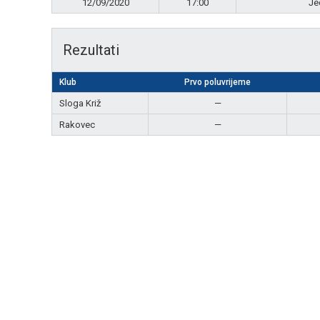
12/09/2020
17:00
Je
Rezultati
Klub
Prvo poluvrijeme
Sloga Križ
—
Rakovec
—