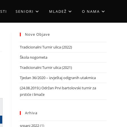
STI
SENIORI
MLADEŽ
O NAMA
Nove Objave
Tradicionalni Turnir ulica (2022)
Škola nogometa
Tradicionalni Turnir ulica (2021)
Tjedan 36/2020 – izvještaj odigranih utakmica
(24.08.2019.) Održan Prvi bartolovski turnir za
prstiće i limače
Arhiva
srpanj 2022
(1)