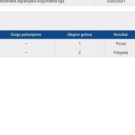
dinstvena županijska nogometna liga
2020/2021
Drugo poluvrijeme
Ukupno golova
Rezultat
—
1
Poraz
—
2
Pobjeda