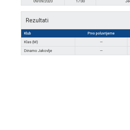
09/09/2020
17:00
Je
Rezultati
Klub
Prvo poluvrijeme
Klas (M)
—
Dinamo Jakovlje
—