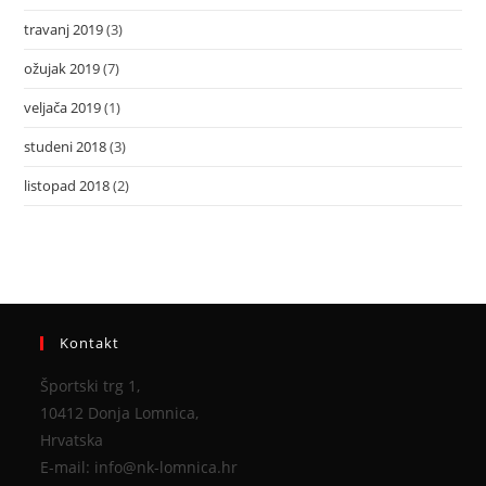
travanj 2019
(3)
ožujak 2019
(7)
veljača 2019
(1)
studeni 2018
(3)
listopad 2018
(2)
Kontakt
Športski trg 1,
10412 Donja Lomnica,
Hrvatska
E-mail: info@nk-lomnica.hr