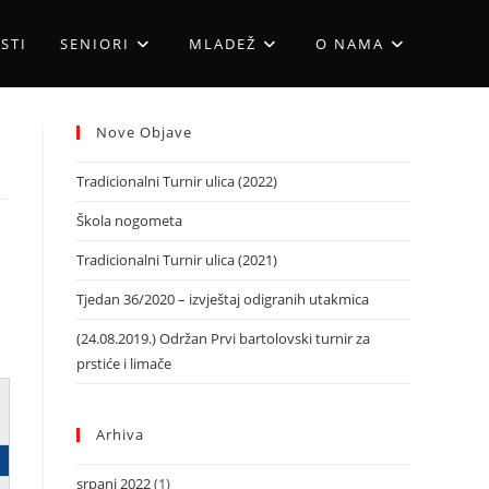
STI
SENIORI
MLADEŽ
O NAMA
Nove Objave
Tradicionalni Turnir ulica (2022)
Škola nogometa
Tradicionalni Turnir ulica (2021)
Tjedan 36/2020 – izvještaj odigranih utakmica
(24.08.2019.) Održan Prvi bartolovski turnir za
prstiće i limače
Arhiva
srpanj 2022
(1)