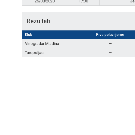
26/08/2020
17:30
Je
Rezultati
Klub
Prvo poluvrijeme
Vinogradar Mladina
—
Turopoljac
—