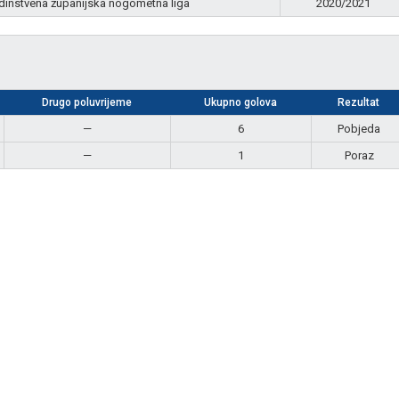
dinstvena županijska nogometna liga
2020/2021
Drugo poluvrijeme
Ukupno golova
Rezultat
—
6
Pobjeda
—
1
Poraz