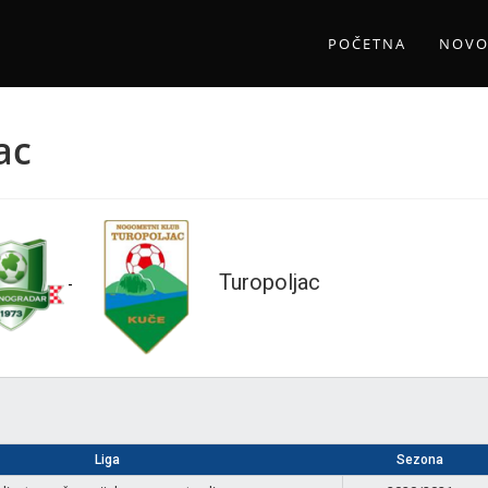
POČETNA
NOVO
ac
Turopoljac
-
Liga
Sezona