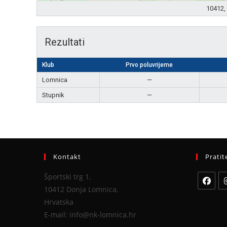
10412, 
Rezultati
Klub
Prvo poluvrijeme
Lomnica
—
Stupnik
—
Kontakt
Pratit
Športski trg 1,
10412 Donja Lomnica,
Hrvatska
E-mail: info@nk-lomnica.hr