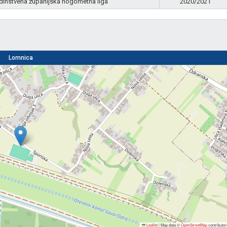
dinstvena županijska nogometna liga
2020/2021
Lomnica
Leaflet
|
Map data ©
OpenStreetMap
contributor