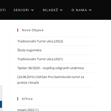
STI
SENIORI
MLADEŽ
O NAMA
Nove Objave
Tradicionalni Turnir ulica (2022)
Škola nogometa
Tradicionalni Turnir ulica (2021)
Tjedan 36/2020 – izvještaj odigranih utakmica
(24.08.2019.) Održan Prvi bartolovski turnir za
prstiće i limače
Arhiva
srpanj 2022
(1)