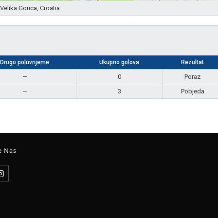
Velika Gorica, Croatia
Drugo poluvrijeme
Ukupno golova
Rezultat
—
0
Poraz
—
3
Pobjeda
e Nas