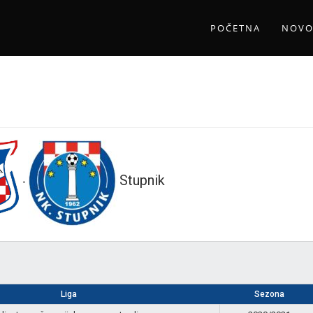
POČETNA
NOVO
Stupnik
-
Liga
Sezona