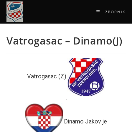
IZBORNIK
Vatrogasac – Dinamo(J)
Vatrogasac (Z)
-
Dinamo Jakovlje