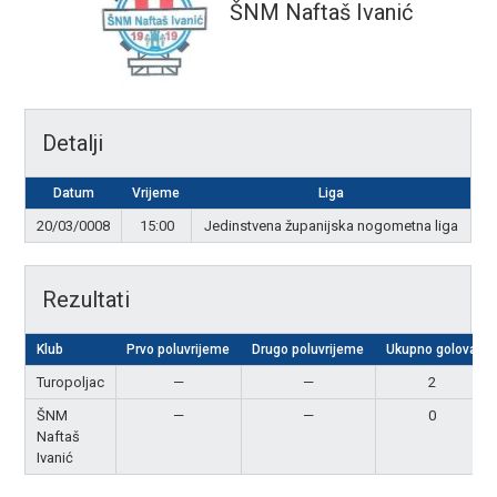
ŠNM Naftaš Ivanić
Detalji
Datum
Vrijeme
Liga
20/03/0008
15:00
Jedinstvena županijska nogometna liga
Rezultati
Klub
Prvo poluvrijeme
Drugo poluvrijeme
Ukupno golova
Turopoljac
—
—
2
ŠNM
—
—
0
Naftaš
Ivanić