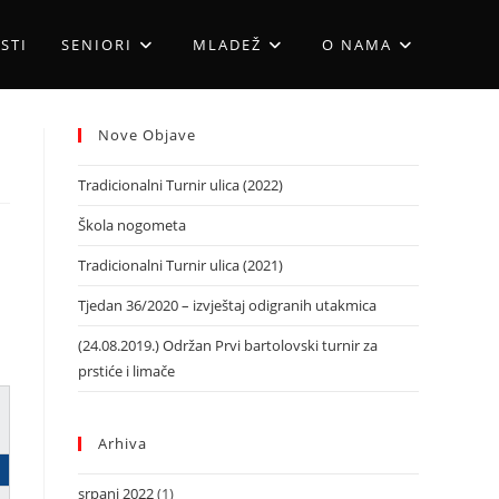
STI
SENIORI
MLADEŽ
O NAMA
Nove Objave
Tradicionalni Turnir ulica (2022)
Škola nogometa
Tradicionalni Turnir ulica (2021)
Tjedan 36/2020 – izvještaj odigranih utakmica
(24.08.2019.) Održan Prvi bartolovski turnir za
prstiće i limače
Arhiva
srpanj 2022
(1)