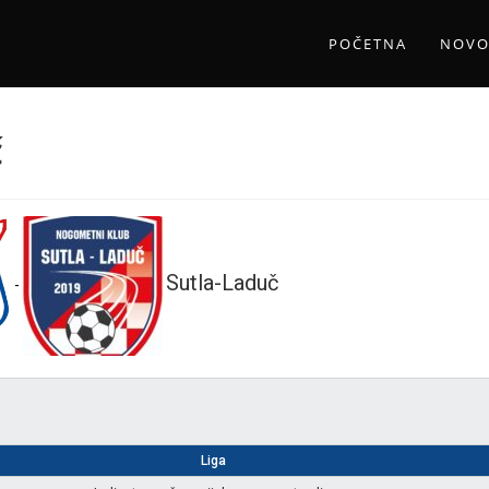
POČETNA
NOVO
č
Sutla-Laduč
-
Liga