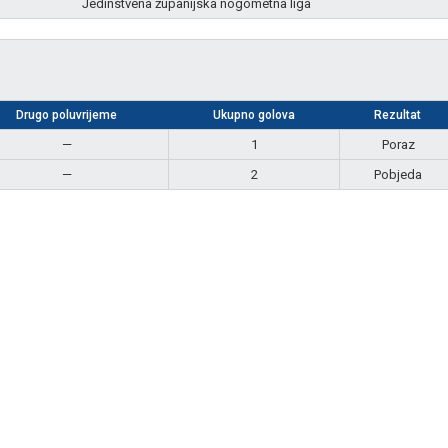
Jedinstvena županijska nogometna liga
Drugo poluvrijeme
Ukupno golova
Rezultat
—
1
Poraz
—
2
Pobjeda