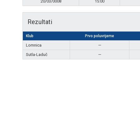
20/03/0008
15:00
Rezultati
Klub
Prvo poluvrijeme
Lomnica
—
Sutla-Laduč
—